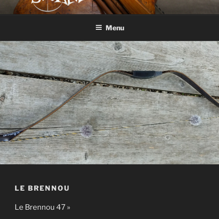
Aller
SWAMARCHERIE
Facteur d'arcs
au
Menu
contenu
principal
LE BRENNOU
Le Brennou 47 »