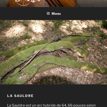
Aller
SWAMARCHERIE
Facteur d'arcs
au
Menu
contenu
principal
LA SAULDRE
La Sauldre est un arc hybride de 64, 66 pouces selon