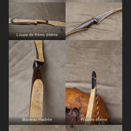
Loupe de frêne, ébène
Bouleau madrée
Poupée ébène