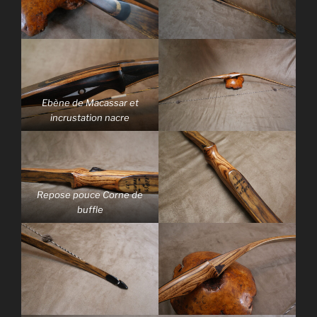
Ebène de Macassar et
incrustation nacre
Repose pouce Corne de
buffle